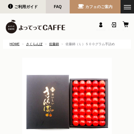
ご利用ガイド
FAQ
カフェのご案内
会員登録
マイページ
カート
HOME
さくらんぼ
佐藤錦
佐藤錦（Ｌ）５００グラム手詰め