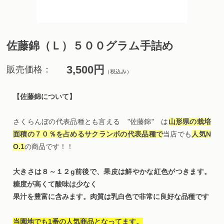
佐藤錦（Ｌ）５００グラム手詰め
3,500円
販売価格：
（税込み）
【佐藤錦について】
さくらんぼの代表品種とも言える "佐藤錦" は
山形県の栽培
面積の７０％を占めるサクランボの代表品種で
当店でも
人気N
O.1
の商品です！！
大きさは８～１２g前後で、果皮は鮮やかな紅色がつきます。
糖度が高くて酸味は少なく
果汁を豊富に含みます。肉質は乳白色で非常に良好な品種です
当園地でも1番の人気商品となってます。