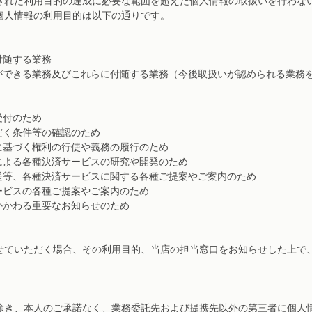
された利用目的の達成に必要な範囲を超えた個人情報の取扱いを行わな
個人情報の利用目的は以下の通りです。
付随する業務
ができる業務及びこれらに付随する業務（今後取扱いが認められる業務
受付のため
だく条件等の確認のため
に基づく権利の行使や義務の履行のため
による各種決済サービスの研究や開発のため
送等、各種決済サービスに関する各種ご提案やご案内のため
ービスの各種ご提案やご案内のため
かかわる重要なお知らせのため
せていただく場合、その利用目的、当店の担当窓口をお知らせした上で
除き、本人のご承諾なく、業務委託先および提携先以外の第三者に個人