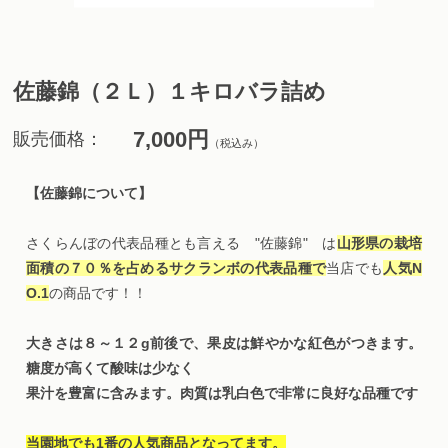
佐藤錦（２Ｌ）１キロバラ詰め
7,000円
販売価格：
（税込み）
【佐藤錦について】
さくらんぼの代表品種とも言える "佐藤錦" は
山形県の栽培
面積の７０％を占めるサクランボの代表品種で
当店でも
人気N
O.1
の商品です！！
大きさは８～１２g前後で、果皮は鮮やかな紅色がつきます。
糖度が高くて酸味は少なく
果汁を豊富に含みます。肉質は乳白色で非常に良好な品種です
当園地でも1番の人気商品となってます。