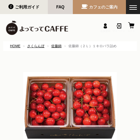
ご利用ガイド
FAQ
カフェのご案内
会員登録
マイページ
カート
HOME
さくらんぼ
佐藤錦
佐藤錦（２Ｌ）１キロバラ詰め