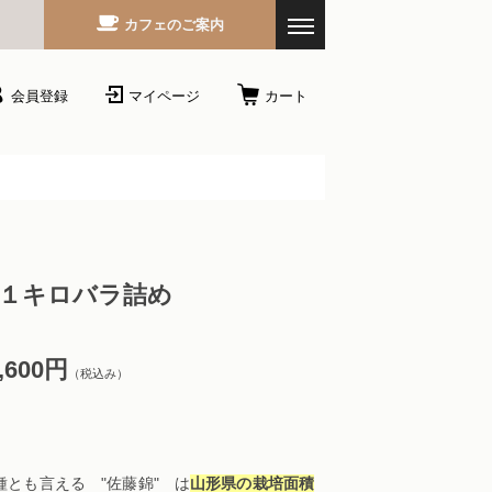
カフェのご案内
会員登録
マイページ
カート
）１キロバラ詰め
,600円
（税込み）
とも言える "佐藤錦" は
山形県の栽培面積