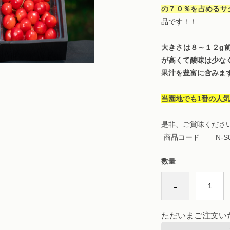
の７０％を占めるサ
品です！！
大きさは８～１２g
が高くて酸味は少な
果汁を豊富に含みま
当園地でも1番の人
是非、ご賞味くださ
商品コード
N-S
数量
-
ただいまご注文い