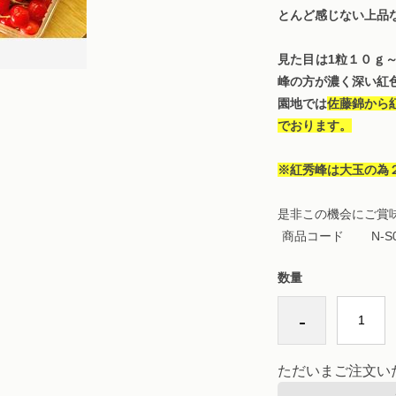
とんど感じない上品
見た目は1粒１０ｇ
峰の方が濃く深い紅
園地では
佐藤錦から
でおります。
※紅秀峰は大玉の為
是非この機会にご賞
商品コード
N-S
数量
-
ただいまご注文い