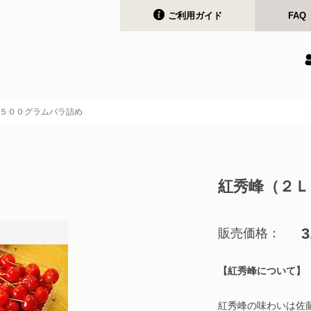
ご利用ガイド
FAQ
５００グラムバラ詰め
紅秀峰（２
3
販売価格：
【紅秀峰について】
紅秀峰の味わいは佐