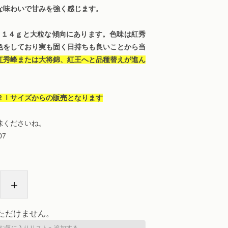
な味わいで甘みを強く感じます。
～１４ｇと大粒な傾向にあります。色味は紅秀
色をしており実も固く日持ちも良いことから当
紅秀峰または大将錦、紅王へと品種替えが進ん
２ｌサイズからの販売となります
味くださいね。
07
+
ただけません。
お気に入りリストへ追加する