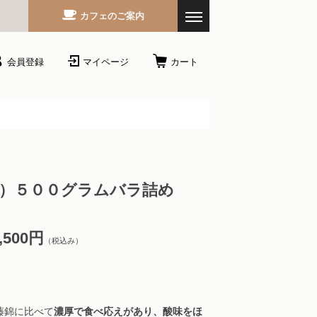
カフェのご案内
会員登録
マイページ
カート
Ｌ）５００グラムバラ詰め
,500円
（税込み）
藤錦に比べて
濃厚で食べ応えがあり、酸味をほ